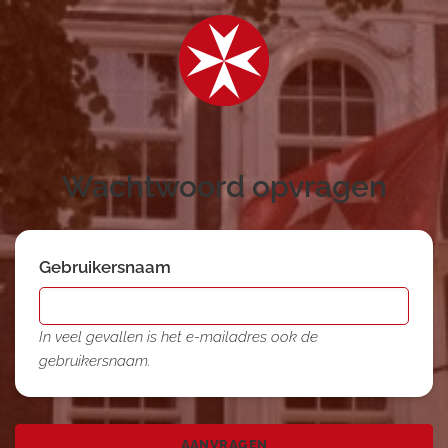
Wachtwoord opvragen
Gebruikersnaam
In veel gevallen is het e-mailadres ook de
gebruikersnaam.